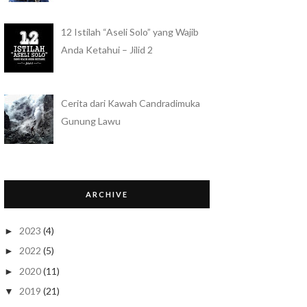
12 Istilah “Aseli Solo” yang Wajib
Anda Ketahui – Jilid 2
Cerita dari Kawah Candradimuka
Gunung Lawu
ARCHIVE
2023
(4)
►
2022
(5)
►
2020
(11)
►
2019
(21)
▼