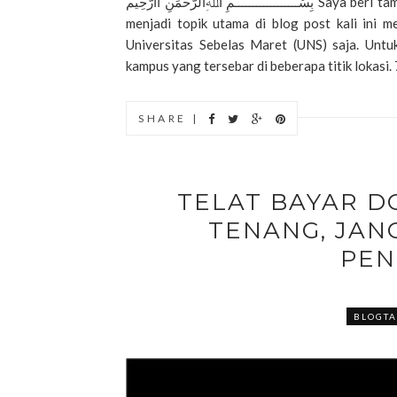
بِسْــــــــــــــــــمِ اﷲِالرَّحْمَنِ اارَّحِيم Saya beri tambahan kata “pusat” di dalam kalimat judul, karena yang akan
menjadi topik utama di blog post kali ini 
Universitas Sebelas Maret (UNS) saja. Untuk
kampus yang tersebar di beberapa titik lokasi. 
SHARE |
TELAT BAYAR 
TENANG, JAN
PEN
BLOGTA