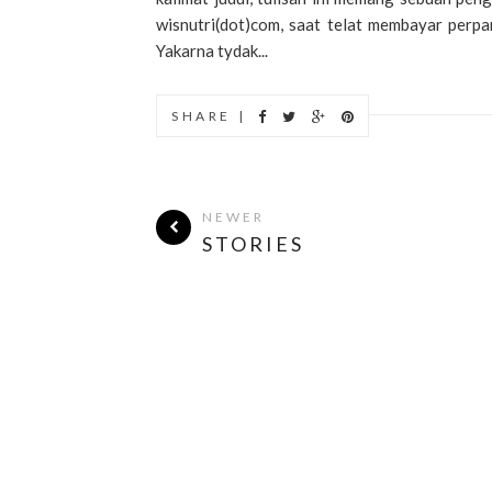
wisnutri(dot)com, saat telat membayar perp
Yakarna tydak...
SHARE |
NEWER
STORIES