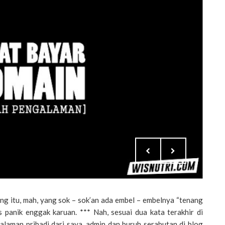
s panik enggak karuan. *** Nah, sesuai dua kata terakhir di
galaman pribadi dari saya, admin dan buruh serabutan di blog