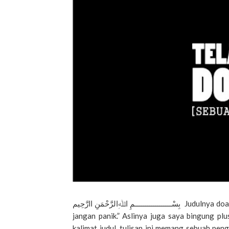
بِسْــــــــــــــــــمِ اﷲِالرَّحْمَنِ اارَّحِيم Judulnya doang itu, mah, yang sok – sok’an ada embel – embelnya “tenang
jangan panik.” Aslinya juga saya bingung plu
kalimat judul, tulisan ini memang sebuah pen