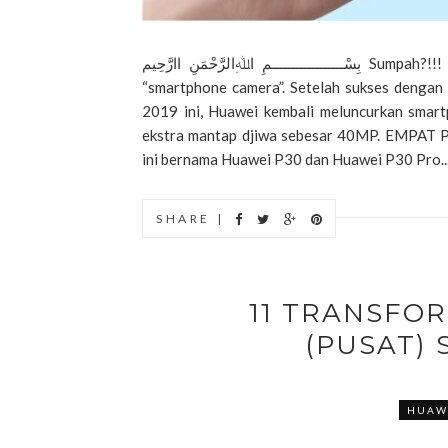
بِسْــــــــــــــــــمِ اﷲِالرَّحْمَنِ اارَّحِيم Sumpah?!!! Siapa, Nu? Yasiapa lagi kalau bukan HUAWEI –sang raja
“smartphone camera”. Setelah sukses dengan
2019 ini, Huawei kembali meluncurkan smart
ekstra mantap djiwa sebesar 40MP. EMPAT 
ini bernama Huawei P30 dan Huawei P30 Pro...
SHARE |
11 TRANSFOR
(PUSAT)
HUAW