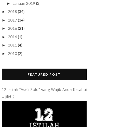
Januari 2019
(3)
►
2018
(34)
►
2017
(34)
►
2016
(21)
►
2014
(1)
►
2011
(4)
►
2010
(2)
►
FEATURED POST
12 Istilah “Aseli Solo” yang Wajib Anda Ketahui
– Jilid 2