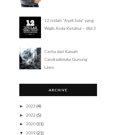
12 Istilah “Aseli Solo” yang
Wajib Anda Ketahui – Jilid 2
Cerita dari Kawah
Candradimuka Gunung
Lawu
ARCHIVE
2023
(4)
►
2022
(5)
►
2020
(11)
►
2019
(21)
▼