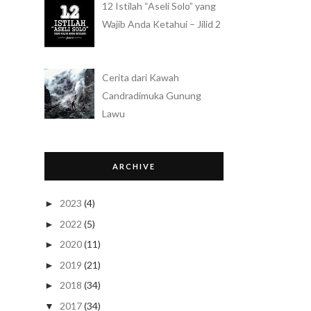
12 Istilah “Aseli Solo” yang
Wajib Anda Ketahui – Jilid 2
Cerita dari Kawah
Candradimuka Gunung
Lawu
ARCHIVE
2023
(4)
►
2022
(5)
►
2020
(11)
►
2019
(21)
►
2018
(34)
►
2017
(34)
▼