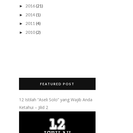
2016
(21)
►
2014
(1)
►
2011
(4)
►
2010
(2)
►
FEATURED POST
12 Istilah “Aseli Solo” yang Wajib Anda
Ketahui – Jilid 2