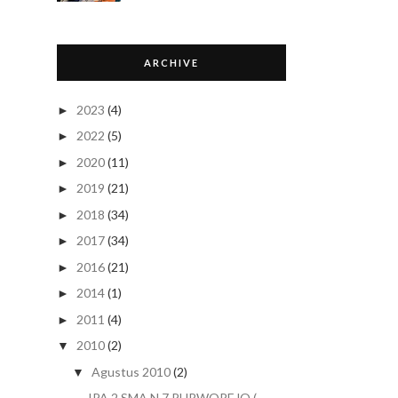
ARCHIVE
2023
(4)
►
2022
(5)
►
2020
(11)
►
2019
(21)
►
2018
(34)
►
2017
(34)
►
2016
(21)
►
2014
(1)
►
2011
(4)
►
2010
(2)
▼
Agustus 2010
(2)
▼
IPA 2 SMA N 7 PURWOREJO (