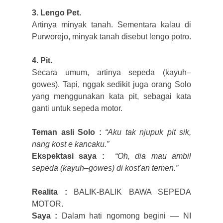
3. Lengo Pet.
Artinya minyak tanah. Sementara kalau di
Purworejo, minyak tanah disebut lengo potro.
4. Pit.
Secara umum, artinya sepeda (kayuh–
gowes). Tapi, nggak sedikit juga orang Solo
yang menggunakan kata pit, sebagai kata
ganti untuk sepeda motor.
Teman asli Solo :
“Aku tak njupuk pit sik,
nang kost e kancaku.”
Ekspektasi saya :
“Oh, dia mau ambil
sepeda (
kayuh–gowes) di kost'an temen.
”
Realita :
BALIK-BALIK BAWA SEPEDA
MOTOR.
Saya :
Dalam hati ngomong begini –– NI