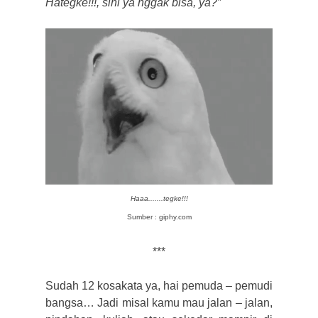
Hategke!!!, sini ya nggak bisa, ya?”
Haaa.......tegke!!!
Sumber : giphy.com
***
Sudah 12 kosakata ya, hai pemuda – pemudi
bangsa… Jadi misal kamu mau jalan – jalan,