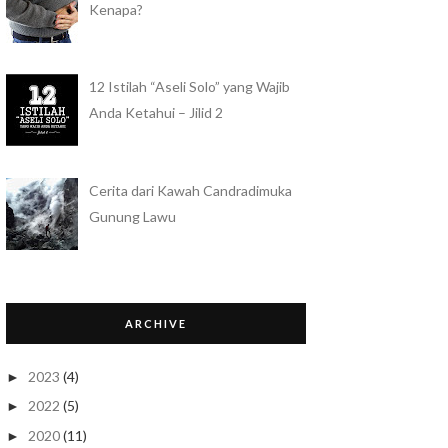
Kenapa?
12 Istilah “Aseli Solo” yang Wajib
Anda Ketahui – Jilid 2
Cerita dari Kawah Candradimuka
Gunung Lawu
ARCHIVE
2023
(4)
►
2022
(5)
►
2020
(11)
►