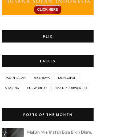
KLIK
LABELS
JALAN-JALAN
SOLO RAYA
MONGOPOH
SHARING
PURWOREJO
SMA N 7 PURWOREJO
POSTS OF THE MONTH
Makan Mie Instan Bisa Bikin Diare,