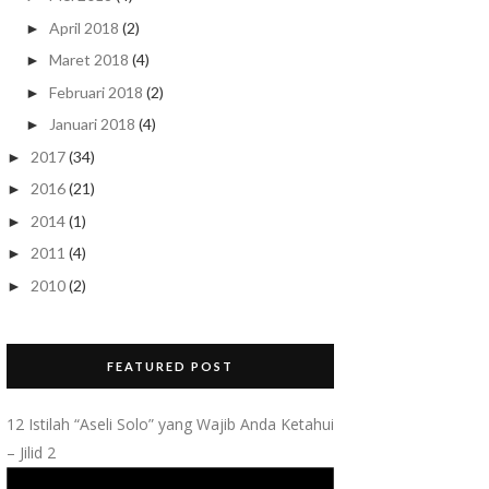
April 2018
(2)
►
Maret 2018
(4)
►
Februari 2018
(2)
►
Januari 2018
(4)
►
2017
(34)
►
2016
(21)
►
2014
(1)
►
2011
(4)
►
2010
(2)
►
FEATURED POST
12 Istilah “Aseli Solo” yang Wajib Anda Ketahui
– Jilid 2