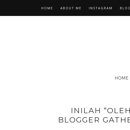
HOME
ABOUT ME
INSTAGRAM
BLOG
HOME
INILAH “OLEH
BLOGGER GATH