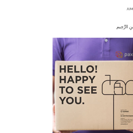
JUM
َنِ اارَّحِيم