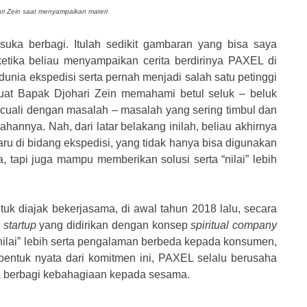
ri Zein saat menyampaikan materi
suka berbagi. Itulah sedikit gambaran yang bisa saya
ketika beliau menyampaikan cerita berdirinya PAXEL di
unia ekspedisi serta pernah menjadi salah satu petinggi
uat Bapak Djohari Zein memahami betul seluk – beluk
rkecuali dengan masalah – masalah yang sering timbul dan
hannya. Nah, dari latar belakang inilah, beliau akhirnya
u di bidang ekspedisi, yang tidak hanya bisa digunakan
 tapi juga mampu memberikan solusi serta “nilai” lebih
 diajak bekerjasama, di awal tahun 2018 lalu, secara
h
startup
yang didirikan dengan konsep
spiritual company
ilai” lebih serta pengalaman berbeda kepada konsumen,
bentuk nyata dari komitmen ini, PAXEL selalu berusaha
a berbagi kebahagiaan kepada sesama.