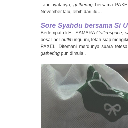
Tapi nyatanya,
gathering
bersama PAXEL 
November lalu, lebih dari itu…
Sore Syahdu bersama Si
Bertempat di EL SAMARA
Coffeespace
, 
besar ber-
outfit
ungu ini, telah siap mengik
PAXEL. Ditemani merdunya suara tetesa
gathering
pun dimulai.