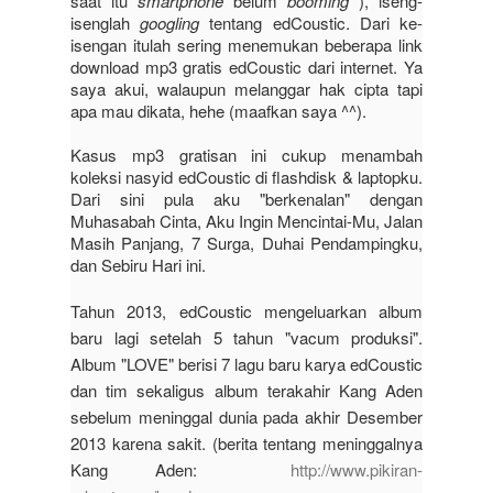
saat itu
smartphone
belum
booming
), iseng-
isenglah
googling
tentang edCoustic. Dari ke-
isengan itu
lah
sering menemukan beberapa link
download mp3 gratis edCoustic dari internet. Ya
saya akui, walaupun melanggar hak cipta tapi
apa mau dikata, hehe (maafkan saya ^^).
Kasus mp3 gratisan ini cukup menambah
koleksi nasyid edCoustic di flashdisk & laptopku.
Dari sini pula aku "berkenalan" dengan
Muhasabah Cinta, Aku Ingin Mencintai-Mu, Jalan
Masih Panjang, 7 Surga, Duhai Pendampingku,
dan Sebiru Hari ini.
Tahun 2013, edCoustic mengeluarkan album
baru lagi setelah 5 tahun "vacum produksi".
Album "LOVE" berisi 7 lagu baru karya edCoustic
dan tim sekaligus album terakahir Kang Aden
sebelum meninggal dunia pada akhir Desember
2013 karena sakit. (berita tentang meninggalnya
Kang Aden
:
http://www.pikiran-