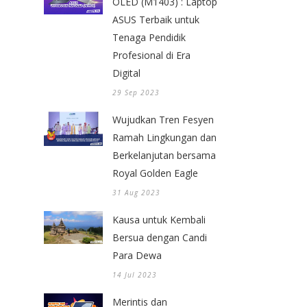
OLED (M1403) : Laptop
ASUS Terbaik untuk
Tenaga Pendidik
Profesional di Era
Digital
29 Sep 2023
Wujudkan Tren Fesyen
Ramah Lingkungan dan
Berkelanjutan bersama
Royal Golden Eagle
31 Aug 2023
Kausa untuk Kembali
Bersua dengan Candi
Para Dewa
14 Jul 2023
Merintis dan