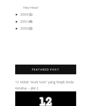
Hey-How!
2014
(1)
►
2011
(4)
►
2010
(2)
►
FEATURED POST
12 Istilah “Aseli Solo” yang Wajib Anda
Ketahui – Jilid 2