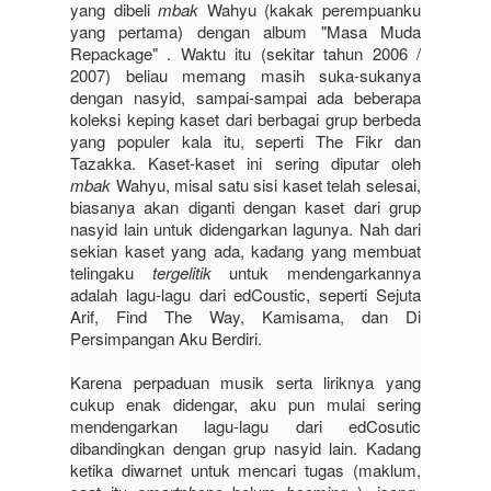
yang dibeli
mbak
Wahyu
(kakak perempuanku
yang pertama)
dengan album "Masa Muda
Repackage" . Waktu itu (sekitar tahun 2006 /
2007) beliau memang masih suka-sukanya
dengan nasyid, sampai-sampai ada beberapa
koleksi keping kaset dari berbagai grup berbeda
yang populer kala itu, seperti The Fikr dan
Tazakka. Kaset-kaset ini sering diputar oleh
mbak
Wahyu, misal satu sisi kaset telah selesai,
biasanya akan diganti dengan kaset dari grup
nasyid lain untuk didengarkan lagunya. Nah dari
sekian kaset yang ada, kadang yang membuat
telingaku
tergelitik
untuk mendengarkannya
adalah lagu-lagu dari edCoustic, seperti Sejuta
Arif, Find The Way, Kamisama, dan Di
Persimpangan Aku Berdiri.
Karena perpaduan musik serta liriknya yang
cukup enak didengar, aku pun mulai sering
mendengarkan lagu-lagu dari edCosutic
dibandingkan dengan grup nasyid lain. Kadang
ketika diwarnet untuk mencari tugas (maklum,