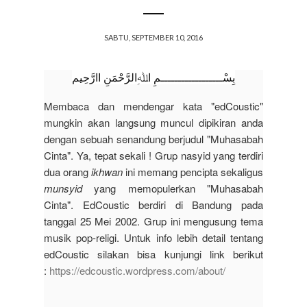
SABTU, SEPTEMBER 10, 2016
بِسْــــــــــــــــــمِ اﷲِالرَّحْمَنِ اارَّحِيم
Membaca dan mendengar kata "edCoustic"
mungkin akan langsung muncul dipikiran anda
dengan sebuah senandung berjudul "Muhasabah
Cinta". Ya, tepat sekali ! Grup nasyid yang terdiri
dua orang
ikhwan
ini memang pencipta sekaligus
munsyid
y
ang memopulerkan "Muhasabah
Cinta".
EdCoustic berdiri di Bandung pada
tanggal 25 Mei 2002. Grup ini mengusung tema
musik pop-religi. Untuk info lebih detail tentang
edCoustic silakan bisa kunjungi link berikut
:
https://edcoustic.wordpress.com/about/