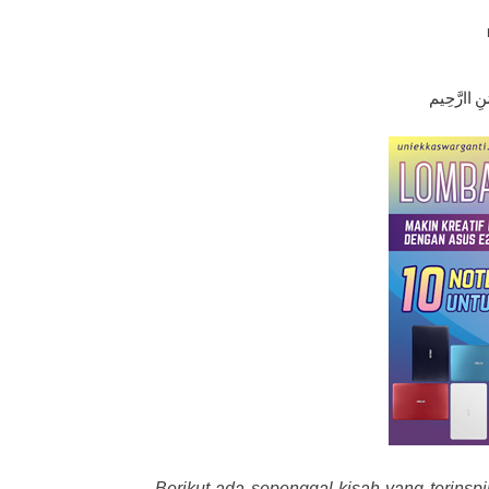
َنِ اارَّحِيم
Berikut ada sepenggal kisah yang terinspi