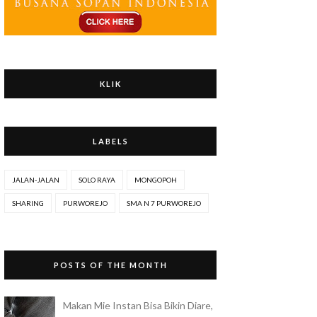
KLIK
LABELS
JALAN-JALAN
SOLO RAYA
MONGOPOH
SHARING
PURWOREJO
SMA N 7 PURWOREJO
POSTS OF THE MONTH
Makan Mie Instan Bisa Bikin Diare,