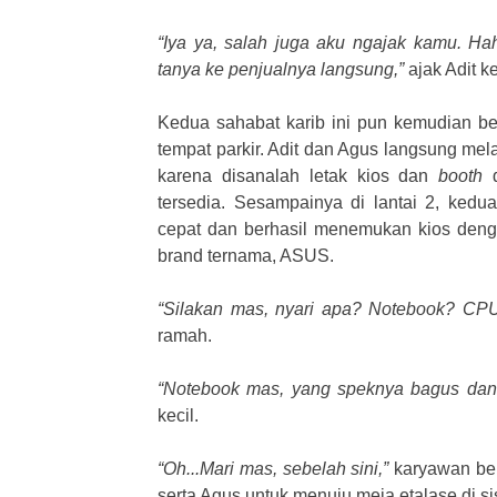
“Iya ya, salah juga aku ngajak kamu. Hah
tanya ke penjualnya langsung,”
ajak Adit 
Kedua sahabat karib ini pun kemudian ber
tempat parkir. Adit dan Agus langsung mel
karena disanalah letak kios dan
booth
d
tersedia. Sesampainya di lantai 2, ked
cepat dan berhasil menemukan kios den
brand ternama, ASUS.
“Silakan mas, nyari apa? Notebook? CP
ramah.
“Notebook mas, yang speknya bagus dan 
kecil.
“Oh...Mari mas, sebelah sini,”
karyawan bers
serta Agus untuk menuju meja etalase di sis