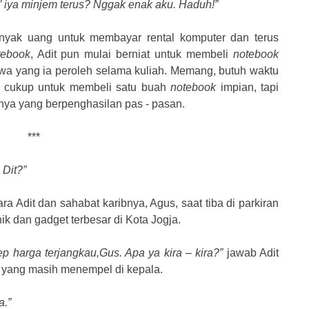
 iya minjem terus? Nggak enak aku. Haduh!”
nyak uang untuk membayar rental komputer dan terus
tebook
, Adit pun mulai berniat untuk membeli
notebook
wa yang ia peroleh selama kuliah. Memang, butuh waktu
n cukup untuk membeli satu buah
notebook
impian, tapi
nya yang berpenghasilan pas - pasan.
***
Dit?”
a Adit dan sahabat karibnya, Agus, saat tiba di parkiran
k dan gadget terbesar di Kota Jogja.
p harga terjangkau,Gus. Apa ya kira – kira?”
jawab Adit
yang masih menempel di kepala.
a.”