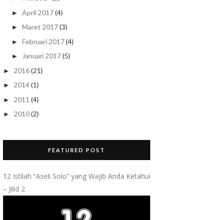
April 2017
(4)
►
Maret 2017
(3)
►
Februari 2017
(4)
►
Januari 2017
(5)
►
2016
(21)
►
2014
(1)
►
2011
(4)
►
2010
(2)
►
FEATURED POST
12 Istilah “Aseli Solo” yang Wajib Anda Ketahui
– Jilid 2