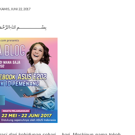
KAMIS, JUNI 22, 2017
بِسْــــــــــــــــــمِ اﷲِالرَّحْم
rasi dari kehidupan sehari – hari. Meskipun nama tokoh,