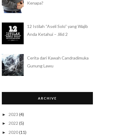
Kenapa?
12 Istilah “Aseli Solo” yang Wajib
Anda Ketahui – Jilid 2
Cerita dari Kawah Candradimuka
Gunung Lawu
ARCHIVE
2023
(4)
►
2022
(5)
►
2020
(11)
►