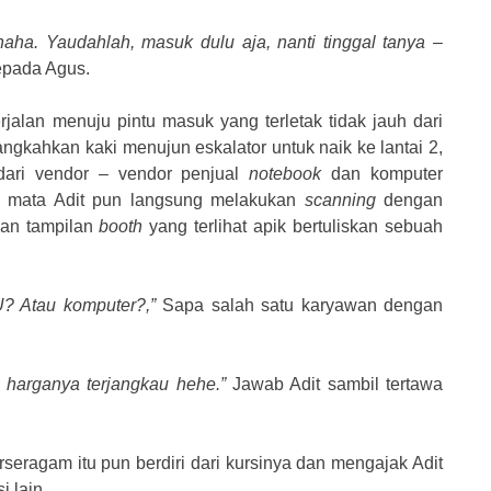
aha. Yaudahlah, masuk dulu aja, nanti tinggal tanya –
kepada Agus.
jalan menuju pintu masuk yang terletak tidak jauh dari
angkahkan kaki menujun eskalator untuk naik ke lantai 2,
ari vendor – vendor penjual
notebook
dan komputer
ua mata Adit pun langsung melakukan
scanning
dengan
gan tampilan
booth
yang terlihat apik bertuliskan sebuah
U? Atau komputer?,”
Sapa salah satu karyawan dengan
harganya terjangkau hehe.”
Jawab Adit sambil tertawa
eragam itu pun berdiri dari kursinya dan mengajak Adit
i lain.