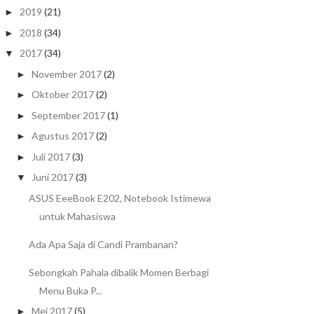
2019
(21)
►
2018
(34)
►
2017
(34)
▼
November 2017
(2)
►
Oktober 2017
(2)
►
September 2017
(1)
►
Agustus 2017
(2)
►
Juli 2017
(3)
►
Juni 2017
(3)
▼
ASUS EeeBook E202, Notebook Istimewa
untuk Mahasiswa
Ada Apa Saja di Candi Prambanan?
Sebongkah Pahala dibalik Momen Berbagi
Menu Buka P...
Mei 2017
(5)
►